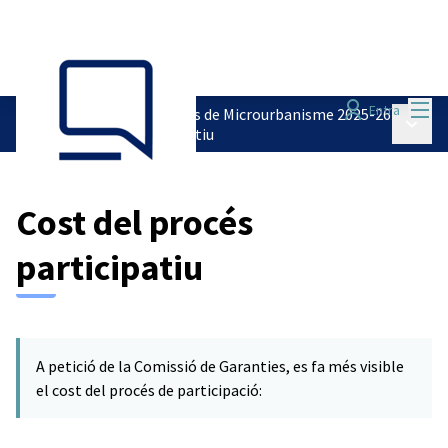
Menú
Entra
Pressupostos Participatius de Microurbanisme 2025-26
Menú p
/
Cost del procés participatiu
Cost del procés
participatiu
A petició de la Comissió de Garanties, es fa més visible
el cost del procés de participació: