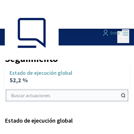
Menú
Entra
Menú p
Seguimiento
/
Seguimiento
Estado de ejecución global
52,2 %
Buscar actuaciones
Estado de ejecución global