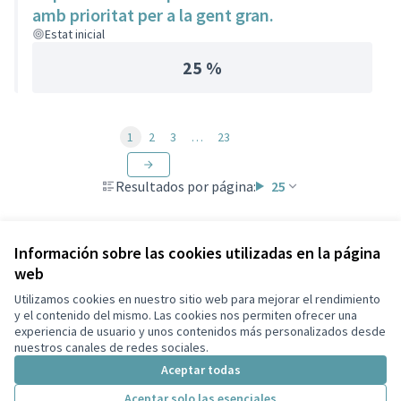
amb prioritat per a la gent gran.
Estat inicial
25 %
1
2
3
…
23
Resultados por página:
25
Información sobre las cookies utilizadas en la página
web
Términos y condiciones de uso
Configuración de cookies
Utilizamos cookies en nuestro sitio web para mejorar el rendimiento
Participa Tiana en X
Participa Tiana en Facebook
Participa Tiana en Instagram
Participa Tiana en YouTube
y el contenido del mismo. Las cookies nos permiten ofrecer una
experiencia de usuario y unos contenidos más personalizados desde
(Enlace externo)
(Enlace externo)
(Enlace externo)
(Enlace externo)
Castellano
nuestros canales de redes sociales.
Triar la llengua
Elegir el idioma
Choose language
Aceptar todas
Aceptar solo las esenciales