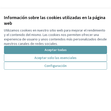
Información sobre las cookies utilizadas en la página
web
Utilizamos cookies en nuestro sitio web para mejorar el rendimiento
y el contenido del mismo. Las cookies nos permiten ofrecer una
experiencia de usuario y unos contenidos más personalizados desde
nuestros canales de redes sociales.
Aceptar todas
Aceptar solo las esenciales
Configuración
Términos y condiciones de uso
Configuración de cookies
Participa Tiana en X
Participa Tiana en Facebook
Participa Tiana en Instagram
Participa Tiana en YouTube
(Enlace externo)
(Enlace externo)
(Enlace externo)
(Enlace externo)
Castellano
Triar la llengua
Elegir el idioma
Choose language
Con licenci
(Enlace exte