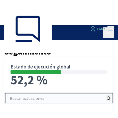
Menú
Entra
Menú p
Seguimiento
/
Seguimiento
Estado de ejecución global
52,2 %
Buscar actuaciones