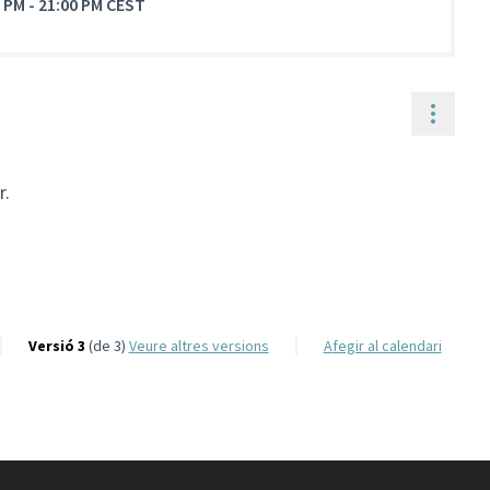
0 PM
-
21:00 PM CEST
Contr
r.
Versió 3
(de 3)
veure altres versions
Afegir al calendari