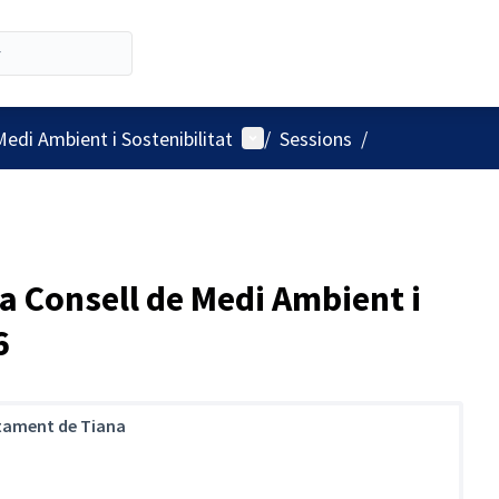
Menú d'usuari
Medi Ambient i Sostenibilitat
/
Sessions
/
a Consell de Medi Ambient i
6
tament de Tiana