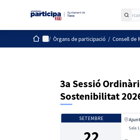
Inici
Menú principal
/
Òrgans de participació
/
Consell de 
3a Sessió Ordinàri
Sostenibilitat 202
SETEMBRE
Ajun
Sala 1
22