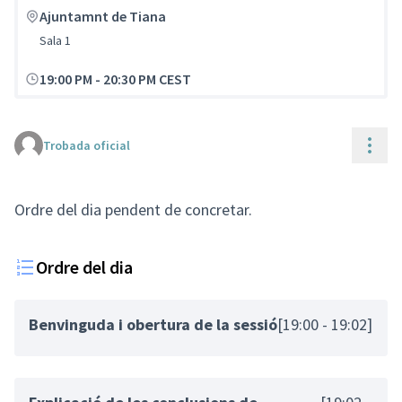
Ajuntamnt de Tiana
Sala 1
19:00 PM
-
20:30 PM CEST
Cont
Trobada oficial
Ordre del dia pendent de concretar.
Ordre del dia
Benvinguda i obertura de la sessió
[19:00 - 19:02]