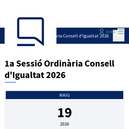
Menú
Entra
Menú p
Sessions
/
1a Sessió Ordinària Consell d'Igualtat 2026
1a Sessió Ordinària Consell
d'Igualtat 2026
MAIG
19
2026