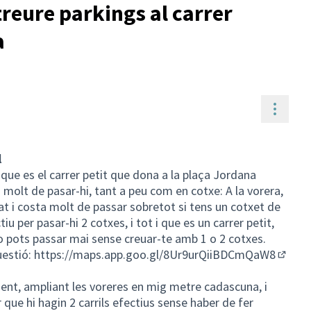
treure parkings al carrer
a
Contr
l
que es el carrer petit que dona a la plaça Jordana
 molt de pasar-hi, tant a peu com en cotxe: A la vorera,
brat i costa molt de passar sobretot si tens un cotxet de
tiu per pasar-hi 2 cotxes, i tot i que es un carrer petit,
 no pots passar mai sense creuar-te amb 1 o 2 cotxes.
uestió:
https://maps.app.goo.gl/8Ur9urQiiBDCmQaW8
(Enlla
ment, ampliant les voreres en mig metre cadascuna, i
que hi hagin 2 carrils efectius sense haber de fer