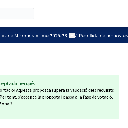
Menú d'usuari
tius de Microurbanisme 2025-26
/
Recollida de propostes
ceptada perquè:
ortació! Aquesta proposta supera la validació dels requisits
 Per tant, s'accepta la proposta i passa a la fase de votació.
 Zona 2.