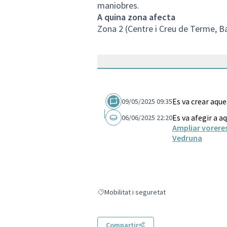
maniobres.
A quina zona afecta
Zona 2 (Centre i Creu de Terme, Ba
Es va crear aqu
09/05/2025 09:35
Es va afegir a a
06/06/2025 22:20
Ampliar voreres
Vedruna
Mobilitat i seguretat
Resultats en filtrar per: Mobilitat i segureta
Compartir