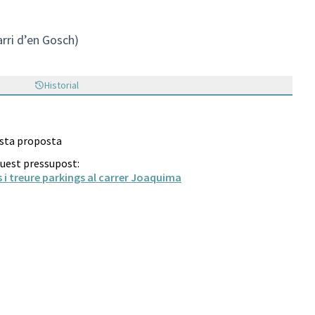
rri d’en Gosch)
Historial
esta proposta
quest pressupost:
 i treure parkings al carrer Joaquima
t