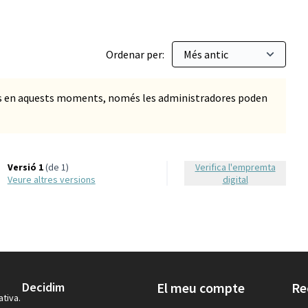
Ordenar per:
ts en aquests moments, només les administradores poden
Versió 1
(de 1)
Verifica l'empremta
veure altres versions
digital
Decidim
El meu compte
Re
ativa.