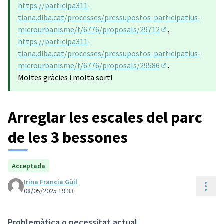
(Obrir en una pest
https://participa311-
tiana.diba.cat/processes/pressupostos-participatius-
microurbanisme/f/6776/proposals/29712
,
(Obrir en una pest
https://participa311-
tiana.diba.cat/processes/pressupostos-participatius-
microurbanisme/f/6776/proposals/29586
.
(Obrir en una pest
Moltes gràcies i molta sort!
Arreglar les escales del parc
de les 3 bessones
Acceptada
Irina Francia Güil
Cont
08/05/2025 19:33
Problemàtica o necessitat actual