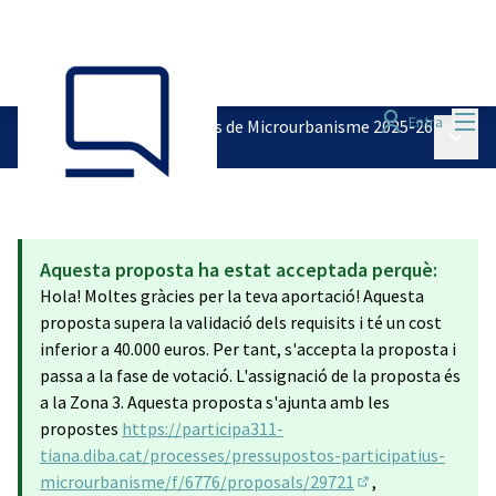
Menú
Entra
Pressupostos Participatius de Microurbanisme 2025-26
Menú p
/
Recollida de propostes
Aquesta proposta ha estat acceptada perquè:
Hola! Moltes gràcies per la teva aportació! Aquesta
proposta supera la validació dels requisits i té un cost
inferior a 40.000 euros. Per tant, s'accepta la proposta i
passa a la fase de votació. L'assignació de la proposta és
a la Zona 3. Aquesta proposta s'ajunta amb les
propostes
https://participa311-
tiana.diba.cat/processes/pressupostos-participatius-
microurbanisme/f/6776/proposals/29721
,