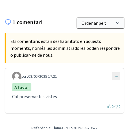
1 comentari
Els comentaris estan deshabilitats en aquests
moments, només les administradores poden respondre
o publicar-ne de nous.
pat
08/05/2025 17:21
Comentari 5053
A favor
Cal preservar les vistes
0
0
Referència: Tiana-PROP-2025-05-29627