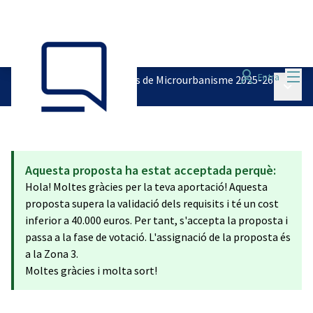
Menú
Entra
Pressupostos Participatius de Microurbanisme 2025-26
Menú p
/
Recollida de propostes
Aquesta proposta ha estat acceptada perquè:
Hola! Moltes gràcies per la teva aportació! Aquesta
proposta supera la validació dels requisits i té un cost
inferior a 40.000 euros. Per tant, s'accepta la proposta i
passa a la fase de votació. L'assignació de la proposta és
a la Zona 3.
Moltes gràcies i molta sort!