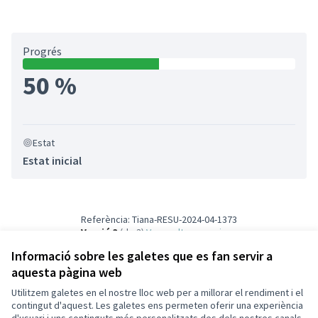
Progrés
50 %
Estat
Estat inicial
Referència: Tiana-RESU-2024-04-1373
Versió 3
(de 3)
veure altres versions
Informació sobre les galetes que es fan servir a
aquesta pàgina web
Termes i condicions d'ús
Configuració de les galetes
Utilitzem galetes en el nostre lloc web per a millorar el rendiment i el
Participa Tiana a X
Participa Tiana a Facebook
Participa Tiana a Instagram
Participa Tiana a YouTube
contingut d'aquest. Les galetes ens permeten oferir una experiència