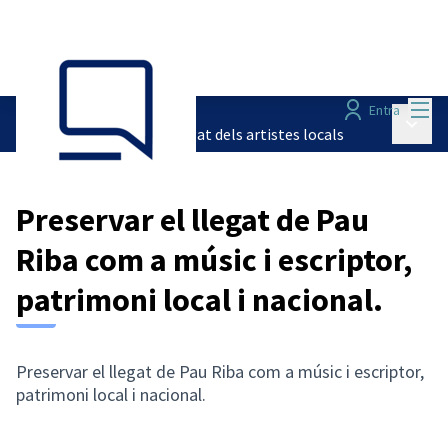
Menú
Entra
Seguiment
/
Menú p
Recuperar i divulgar el llegat dels artistes locals
Preservar el llegat de Pau
Riba com a músic i escriptor,
patrimoni local i nacional.
Preservar el llegat de Pau Riba com a músic i escriptor,
patrimoni local i nacional.