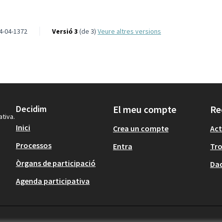
4-04-1372
Versió 3
(de 3)
veure altres versions
Decidim
El meu compte
Re
ativa.
Inici
Crea un compte
Act
Processos
Entra
Tr
Òrgans de participació
Dad
Agenda participativa