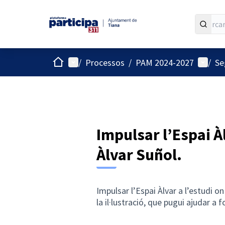
Inici
Menú principal
Menú d
/
Processos
/
PAM 2024-2027
/
Se
Impulsar l’Espai À
Àlvar Suñol.
Impulsar l’Espai Àlvar a l’estudi on
la il·lustració, que pugui ajudar a 