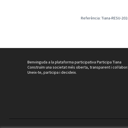
Referència: Tiana-RESU-202
Benvinguda a la plataforma participativa Participa Tiana
Construïm una societat més oberta, transparent i col·labor
Uneix-te, participa i decideix.