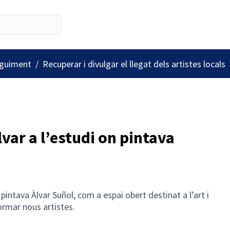
'usuari
guiment
/
Recuperar i divulgar el llegat dels artistes locals
lvar a l’estudi on pintava
 pintava Àlvar Suñol, com a espai obert destinat a l’art i
formar nous artistes.