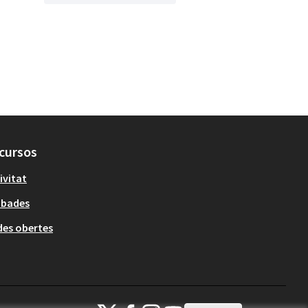
cursos
ivitat
obades
es obertes