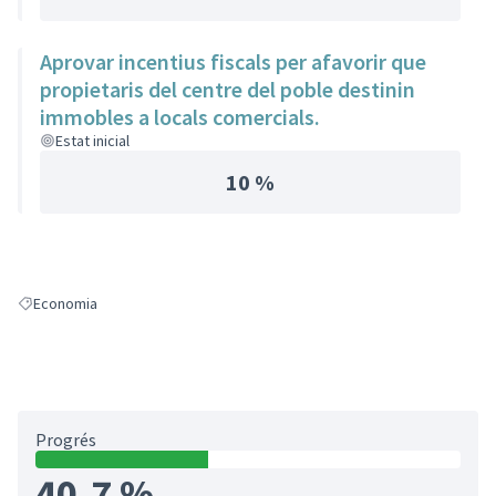
Aprovar incentius fiscals per afavorir que
propietaris del centre del poble destinin
immobles a locals comercials.
Estat inicial
10 %
Economia
Resultats en filtrar per: Economia
Progrés
40,7 %