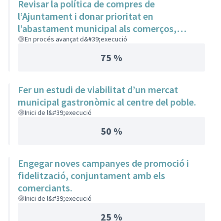
Revisar la política de compres de
l’Ajuntament i donar prioritat en
l’abastament municipal als comerços,
serveis i productors locals.
En procés avançat d&#39;execució
75 %
Fer un estudi de viabilitat d’un mercat
municipal gastronòmic al centre del poble.
Inici de l&#39;execució
50 %
Engegar noves campanyes de promoció i
fidelització, conjuntament amb els
comerciants.
Inici de l&#39;execució
25 %