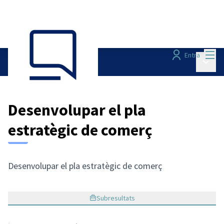
Menú
Entra
Menú p
Seguiment
/
Desenvolupar el pla
estratègic de comerç
Desenvolupar el pla estratègic de comerç
Subresultats