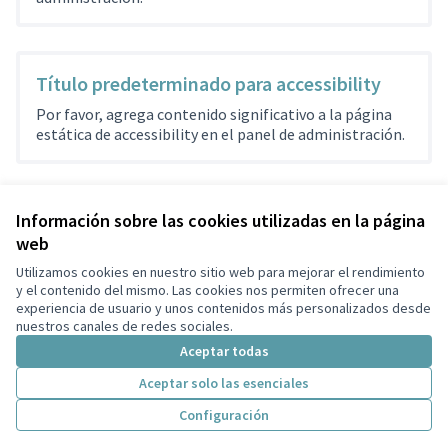
Título predeterminado para accessibility
Por favor, agrega contenido significativo a la página
estática de accessibility en el panel de administración.
Información sobre las cookies utilizadas en la página
web
Términos y condiciones de uso
Configuración de cookies
Utilizamos cookies en nuestro sitio web para mejorar el rendimiento
Participa Tiana en X
Participa Tiana en Facebook
Participa Tiana en Instagram
Participa Tiana en YouTube
y el contenido del mismo. Las cookies nos permiten ofrecer una
experiencia de usuario y unos contenidos más personalizados desde
(Enlace externo)
(Enlace externo)
(Enlace externo)
(Enlace externo)
Castellano
nuestros canales de redes sociales.
Triar la llengua
Elegir el idioma
Choose language
Aceptar todas
Aceptar solo las esenciales
Con licenci
(Enlace exte
Configuración
(Enlace externo)
Web creada con
software libre
.
(Enlace externo)