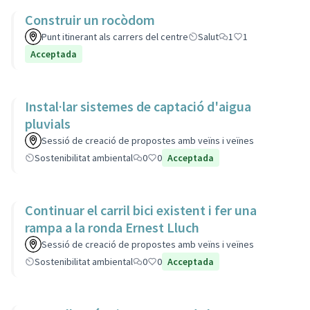
Construir un rocòdom
Punt itinerant als carrers del centre
Salut
1
1
Acceptada
Instal·lar sistemes de captació d'aigua
pluvials
Sessió de creació de propostes amb veïns i veïnes
Sostenibilitat ambiental
0
0
Acceptada
Continuar el carril bici existent i fer una
rampa a la ronda Ernest Lluch
Sessió de creació de propostes amb veïns i veïnes
Sostenibilitat ambiental
0
0
Acceptada