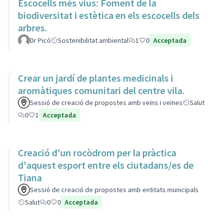
Escocells més vius: Foment de la
biodiversitat i estètica en els escocells dels
arbres.
Dr Picó
Sostenibilitat ambiental
1
0
Acceptada
Crear un jardí de plantes medicinals i
aromàtiques comunitari del centre vila.
Sessió de creació de propostes amb veïns i veïnes
Salut
0
1
Acceptada
Creació d'un rocòdrom per la pràctica
d'aquest esport entre els ciutadans/es de
Tiana
Sessió de creació de propostes amb entitats municipals
Salut
0
0
Acceptada