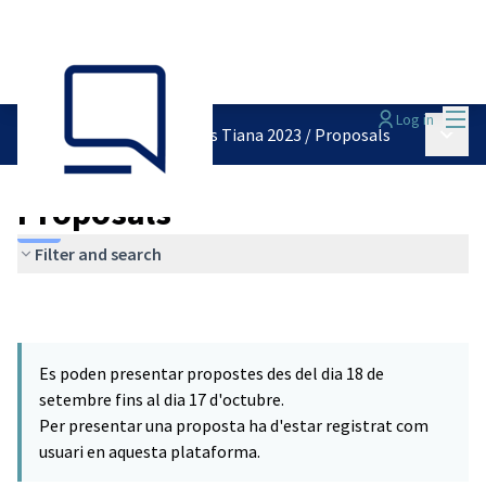
Mai
Log in
Main 
Pressupostos Participatius Tiana 2023
/
Proposals
Proposals
Filter and search
Es poden presentar propostes des del dia 18 de
setembre fins al dia 17 d'octubre.
Per presentar una proposta ha d'estar registrat com
usuari en aquesta plataforma.