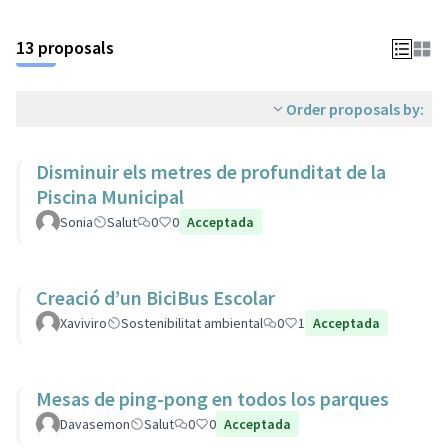
13 proposals
Order proposals by:
Disminuir els metres de profunditat de la
Piscina Municipal
Sonia
Salut
0
0
Acceptada
Creació d’un BiciBus Escolar
Xaviviro
Sostenibilitat ambiental
0
1
Acceptada
Mesas de ping-pong en todos los parques
Davasemon
Salut
0
0
Acceptada