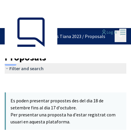
Mai
Log in
Main 
Pressupostos Participatius Tiana 2023
/
Proposals
Proposals
Filter and search
Es poden presentar propostes des del dia 18 de
setembre fins al dia 17 d'octubre.
Per presentar una proposta ha d'estar registrat com
usuari en aquesta plataforma.