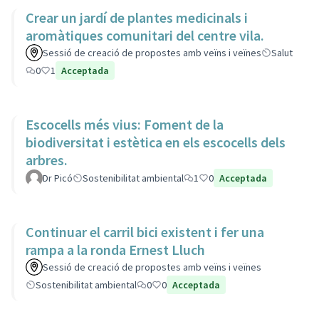
Crear un jardí de plantes medicinals i
aromàtiques comunitari del centre vila.
Sessió de creació de propostes amb veïns i veïnes
Salut
0
1
Acceptada
Escocells més vius: Foment de la
biodiversitat i estètica en els escocells dels
arbres.
Dr Picó
Sostenibilitat ambiental
1
0
Acceptada
Continuar el carril bici existent i fer una
rampa a la ronda Ernest Lluch
Sessió de creació de propostes amb veïns i veïnes
Sostenibilitat ambiental
0
0
Acceptada