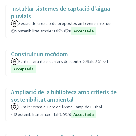
Instal·lar sistemes de captació d'aigua
pluvials
Sessió de creació de propostes amb veïns i veïnes
Sostenibilitat ambiental
0
0
Acceptada
Construir un rocòdom
Punt itinerant als carrers del centre
Salut
1
1
Acceptada
Ampliació de la biblioteca amb criteris de
sostenibilitat ambiental
Punt itinerant al Parc de l'Antic Camp de Futbol
Sostenibilitat ambiental
0
0
Acceptada