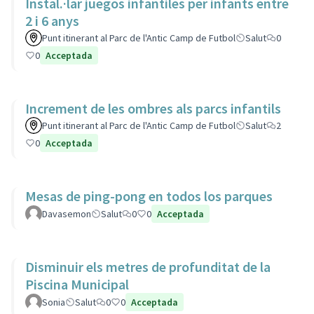
Instal.·lar juegos infantiles per infants entre
2 i 6 anys
Punt itinerant al Parc de l'Antic Camp de Futbol
Salut
0
0
Acceptada
Increment de les ombres als parcs infantils
Punt itinerant al Parc de l'Antic Camp de Futbol
Salut
2
0
Acceptada
Mesas de ping-pong en todos los parques
Davasemon
Salut
0
0
Acceptada
Disminuir els metres de profunditat de la
Piscina Municipal
Sonia
Salut
0
0
Acceptada