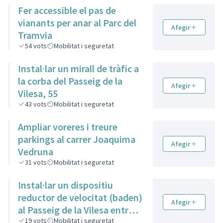
Fer accessible el pas de
vianants per anar al Parc del
Afegir
Tramvia
54
vots
Mobilitat i seguretat
Instal·lar un mirall de tràfic a
la corba del Passeig de la
Afegir
Vilesa, 55
43
vots
Mobilitat i seguretat
Ampliar voreres i treure
parkings al carrer Joaquima
Afegir
Vedruna
31
vots
Mobilitat i seguretat
Instal·lar un dispositiu
reductor de velocitat (baden)
Afegir
al Passeig de la Vilesa entre
la rotonda de Creu de Terme i
19
vots
Mobilitat i seguretat