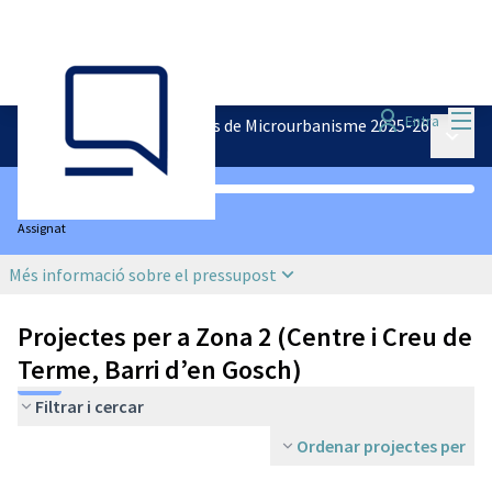
Menú
Entra
Pressupostos Participatius de Microurbanisme 2025-26
Menú p
/
Votació projectes
0 / 3
Assignat
Més informació sobre el pressupost
Projectes per a Zona 2 (Centre i Creu de
Terme, Barri d’en Gosch)
Filtrar i cercar
Ordenar projectes per