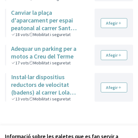
el carrer Mallorca
Canviar la plaça
d'aparcament per espai
Afegir
peatonal al carrer Sant
Josep/Sant Jaume
18
vots
Mobilitat i seguretat
Adequar un parking per a
motos a Creu del Terme
Afegir
17
vots
Mobilitat i seguretat
Instal·lar dispositius
reductors de velocitat
Afegir
(badens) al carrer Lola
Anglada
13
vots
Mobilitat i seguretat
Informació sobre les galetes que es fan servir a