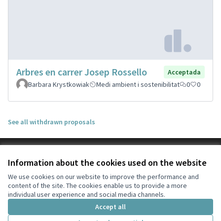
Arbres en carrer Josep Rossello
Acceptada
Barbara Krystkowiak
Medi ambient i sostenibilitat
0
0
See all withdrawn proposals
Terms of Service
Information about the cookies used on the website
Cookie settings
Participa Tiana at X
Participa Tiana at Facebook
Participa Tiana at Instagram
Participa Tiana at YouTube
We use cookies on our website to improve the performance and
content of the site. The cookies enable us to provide a more
(External link)
(External link)
(External link)
(External link)
English
individual user experience and social media channels.
Triar la llengua
Elegir el idioma
Choose language
Accept all