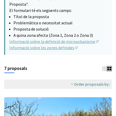
(Opens in new tab)
Proposta".
El formulari té els següents camps:
Títol de la proposta
Problemàtica o necessitat actual
Proposta de solució
A quina zona afecta (Zona 1, Zona 2 o Zona 3)
Informació sobre la definició de microurbanisme
(Opens in n
Informació sobre les zones definides
(Opens in new tab)
7 proposals
Order proposals by: