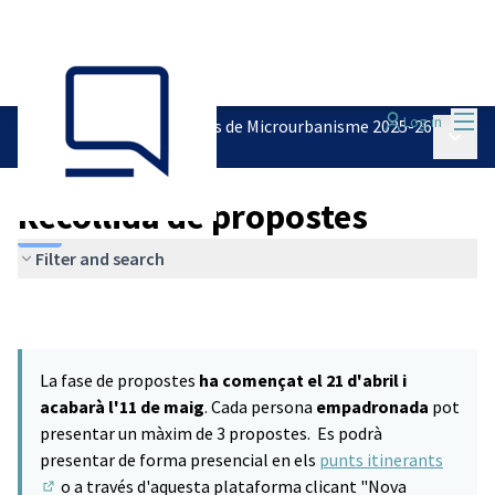
Mai
Log in
Pressupostos Participatius de Microurbanisme 2025-26
Main 
/
Recollida de propostes
Recollida de propostes
Filter and search
La fase de propostes
ha començat el 21 d'abril i
acabarà l'11 de maig
. Cada persona
empadronada
pot
presentar un màxim de 3 propostes. Es podrà
presentar de forma presencial en els
punts itinerants
o a través d'aquesta plataforma clicant "Nova