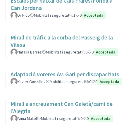
Escales per baixar de Cals Frares/Fonoll a
Can Jordana
Dr Picó
Mobilitat i seguretat
1
0
Acceptada
Mirall de tràfic a la corba del Passeig de la
Vilesa
Natalia Barrés
Mobilitat i seguretat
0
0
Acceptada
Adaptació voreres Av. Gari per discapacitats
Xavier González
Mobilitat i seguretat
0
0
Acceptada
Mirall a encreuament Can Gaietà/cami de
l’Alegria
Anna Mallol
Mobilitat i seguretat
0
0
Acceptada