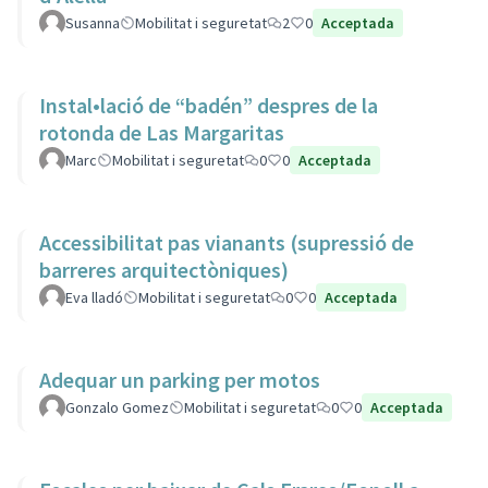
Susanna
Mobilitat i seguretat
2
0
Acceptada
Instal•lació de “badén” despres de la
rotonda de Las Margaritas
Marc
Mobilitat i seguretat
0
0
Acceptada
Accessibilitat pas vianants (supressió de
barreres arquitectòniques)
Eva lladó
Mobilitat i seguretat
0
0
Acceptada
Adequar un parking per motos
Gonzalo Gomez
Mobilitat i seguretat
0
0
Acceptada