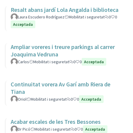
Resalt abans jardí Lola Angalda i biblioteca
Laura Escudero Rodríguez
Mobilitat i seguretat
0
0
Acceptada
Ampliar voreres i treure parkings al carrer
Joaquima Vedruna
Carlos
Mobilitat i seguretat
0
0
Acceptada
Continuitat vorera Av Garí amb Riera de
Tiana
Oriol
Mobilitat i seguretat
0
0
Acceptada
Acabar escales de les Tres Bessones
Dr Picó
Mobilitat i seguretat
0
0
Acceptada