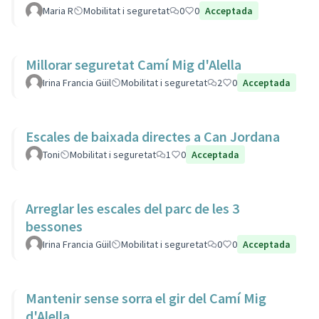
Maria R
Mobilitat i seguretat
0
0
Acceptada
Millorar seguretat Camí Mig d'Alella
Irina Francia Güil
Mobilitat i seguretat
2
0
Acceptada
Escales de baixada directes a Can Jordana
Toni
Mobilitat i seguretat
1
0
Acceptada
Arreglar les escales del parc de les 3
bessones
Irina Francia Güil
Mobilitat i seguretat
0
0
Acceptada
Mantenir sense sorra el gir del Camí Mig
d'Alella