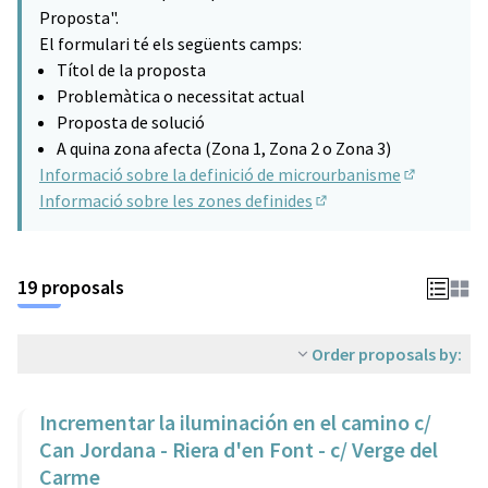
(Opens in new tab)
Proposta".
El formulari té els següents camps:
Títol de la proposta
Problemàtica o necessitat actual
Proposta de solució
A quina zona afecta (Zona 1, Zona 2 o Zona 3)
Informació sobre la definició de microurbanisme
(Opens in n
Informació sobre les zones definides
(Opens in new tab)
19 proposals
Order proposals by:
Incrementar la iluminación en el camino c/
Can Jordana - Riera d'en Font - c/ Verge del
Carme