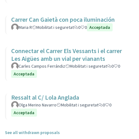
Carrer Can Gaietà con poca iluminación
Maria R
Mobilitat i seguretat
0
0
Acceptada
Connectar el Carrer Els Vessants i el carrer
Les Aigües amb un vial per vianants
Carles Campos Ferrándiz
Mobilitat i seguretat
0
0
Acceptada
Ressalt al C/ Lola Anglada
Olga Merino Navarro
Mobilitat i seguretat
0
0
Acceptada
See all withdrawn proposals