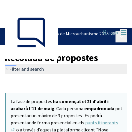
Mai
Log in
Pressupostos Participatius de Microurbanisme 2025-26
Main 
/
Recollida de propostes
Recollida de propostes
Filter and search
La fase de propostes
ha començat el 21 d'abril i
acabarà l'11 de maig
. Cada persona
empadronada
pot
presentar un màxim de 3 propostes. Es podrà
presentar de forma presencial en els
punts itinerants
o a través d'aquesta plataforma clicant "Nova