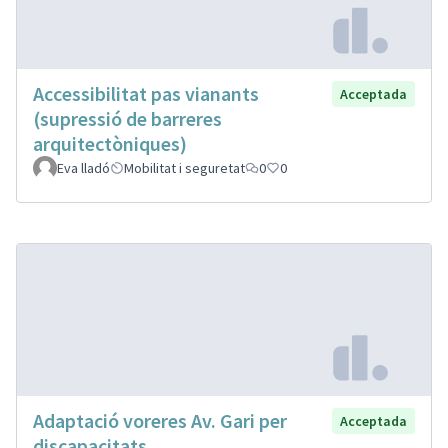
Accessibilitat pas vianants
Acceptada
(supressió de barreres
arquitectòniques)
Eva lladó
Mobilitat i seguretat
0
0
Adaptació voreres Av. Gari per
Acceptada
discapacitats