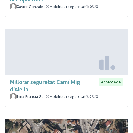
Xavier González
Mobilitat i seguretat
0
0
Millorar seguretat Camí Mig
Acceptada
d'Alella
Irina Francia Güil
Mobilitat i seguretat
2
0