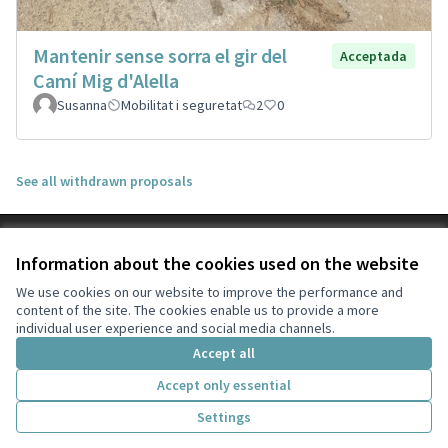
Mantenir sense sorra el gir del
Acceptada
Camí Mig d'Alella
Susanna
Mobilitat i seguretat
2
0
See all withdrawn proposals
Terms of Service
Information about the cookies used on the website
Cookie settings
Participa Tiana at X
Participa Tiana at Facebook
Participa Tiana at Instagram
Participa Tiana at YouTube
We use cookies on our website to improve the performance and
content of the site. The cookies enable us to provide a more
(External link)
(External link)
(External link)
(External link)
English
individual user experience and social media channels.
Triar la llengua
Elegir el idioma
Choose language
Accept all
Accept only essential
Creative Co
(External lin
Settings
(External link)
Website made with
free software
.
(External link)