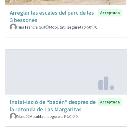
Arreglar les escales del parc de les
Acceptada
3 bessones
Irina Francia Güil
Mobilitat i seguretat
0
0
Instal•lació de “badén” despres de
Acceptada
la rotonda de Las Margaritas
Marc
Mobilitat i seguretat
0
0