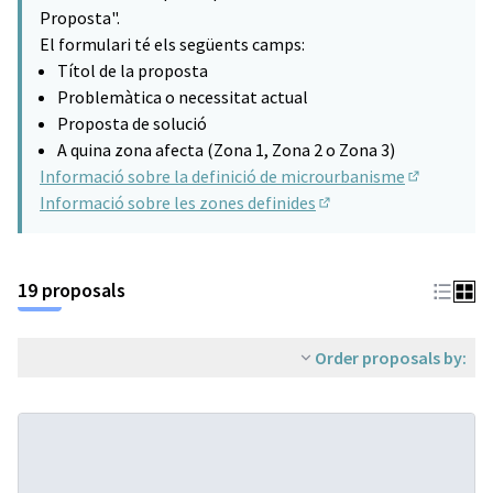
(Opens in new tab)
Proposta".
El formulari té els següents camps:
Títol de la proposta
Problemàtica o necessitat actual
Proposta de solució
A quina zona afecta (Zona 1, Zona 2 o Zona 3)
Informació sobre la definició de microurbanisme
(Opens in n
Informació sobre les zones definides
(Opens in new tab)
19 proposals
Order proposals by: