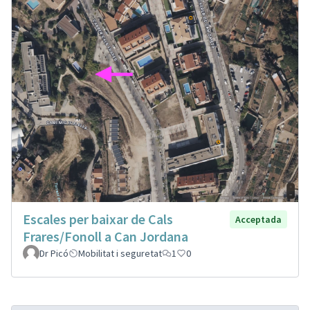
Escales per baixar de Cals
Acceptada
Frares/Fonoll a Can Jordana
Dr Picó
Mobilitat i seguretat
1
0