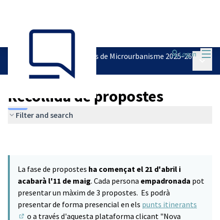
Mai
Log in
Pressupostos Participatius de Microurbanisme 2025-26
Main 
/
Recollida de propostes
Recollida de propostes
Filter and search
La fase de propostes
ha començat el 21 d'abril i
acabarà l'11 de maig
. Cada persona
empadronada
pot
presentar un màxim de 3 propostes. Es podrà
presentar de forma presencial en els
punts itinerants
o a través d'aquesta plataforma clicant "Nova