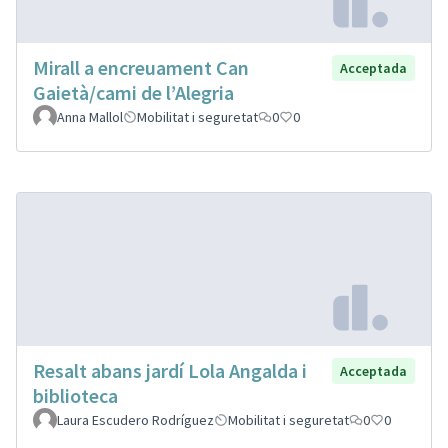
Mirall a encreuament Can
Acceptada
Gaietà/cami de l’Alegria
Anna Mallol
Mobilitat i seguretat
0
0
Resalt abans jardí Lola Angalda i
Acceptada
biblioteca
Laura Escudero Rodríguez
Mobilitat i seguretat
0
0