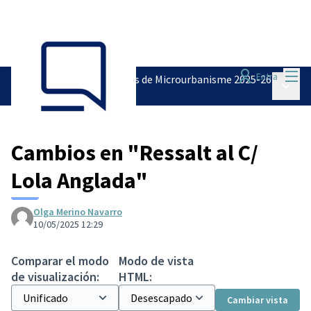
Menú
Entra
Pressupostos Participatius de Microurbanisme 2025-26
Menú p
/
Recollida de propostes
Cambios en "Ressalt al C/
Lola Anglada"
Olga Merino Navarro
10/05/2025 12:29
Comparar el modo
Modo de vista
de visualización:
HTML:
Cambiar vista