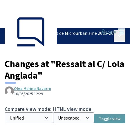
Mai
Log in
Pressupostos Participatius de Microurbanisme 2025-26
Main 
/
Recollida de propostes
Changes at "Ressalt al C/ Lola
Anglada"
Olga Merino Navarro
10/05/2025 12:29
Compare view mode:
HTML view mode:
Toggle view