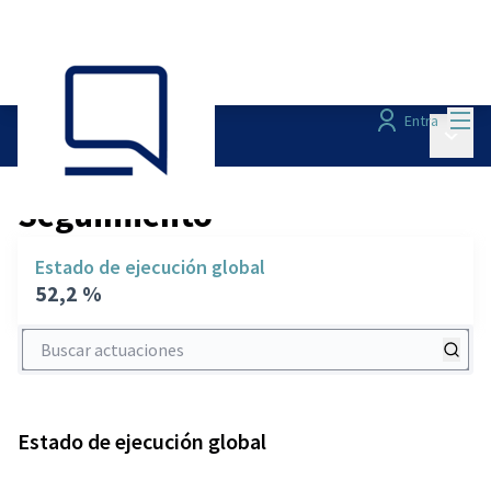
Menú
Entra
Menú p
Seguimiento
/
Seguimiento
Estado de ejecución global
52,2 %
Buscar actuaciones
Estado de ejecución global