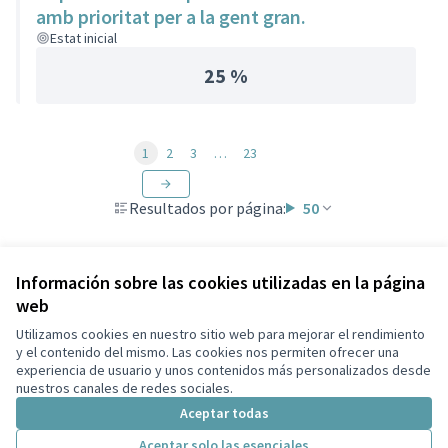
amb prioritat per a la gent gran.
Estat inicial
25 %
1
2
3
…
23
Resultados por página:
50
Información sobre las cookies utilizadas en la página
web
Términos y condiciones de uso
Configuración de cookies
Utilizamos cookies en nuestro sitio web para mejorar el rendimiento
Participa Tiana en X
Participa Tiana en Facebook
Participa Tiana en Instagram
Participa Tiana en YouTube
y el contenido del mismo. Las cookies nos permiten ofrecer una
experiencia de usuario y unos contenidos más personalizados desde
(Enlace externo)
(Enlace externo)
(Enlace externo)
(Enlace externo)
Castellano
nuestros canales de redes sociales.
Triar la llengua
Elegir el idioma
Choose language
Aceptar todas
Aceptar solo las esenciales