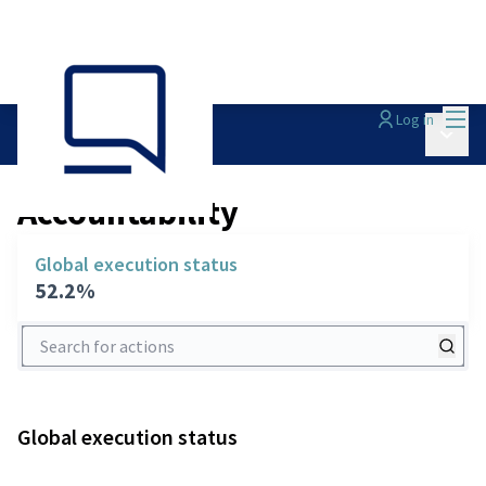
Mai
Log in
Main 
Accountability
/
Accountability
Global execution status
52.2%
Search for actions
Global execution status