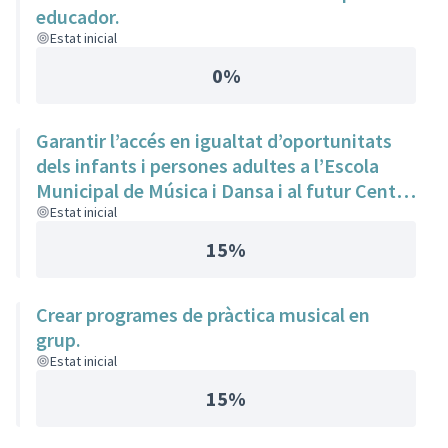
educador.
Estat inicial
0%
Garantir l’accés en igualtat d’oportunitats
dels infants i persones adultes a l’Escola
Municipal de Música i Dansa i al futur Centre
de les Arts de Tiana.
Estat inicial
15%
Crear programes de pràctica musical en
grup.
Estat inicial
15%