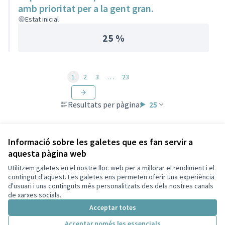
amb prioritat per a la gent gran.
Estat inicial
25 %
1
2
3
…
23
Resultats per pàgina:
25
Informació sobre les galetes que es fan servir a
aquesta pàgina web
Termes i condicions d'ús
Configuració de les galetes
Utilitzem galetes en el nostre lloc web per a millorar el rendiment i el
Participa Tiana a X
Participa Tiana a Facebook
Participa Tiana a Instagram
Participa Tiana a YouTube
contingut d'aquest. Les galetes ens permeten oferir una experiència
d'usuari i uns continguts més personalitzats des dels nostres canals
(Enllaç extern)
(Enllaç extern)
(Enllaç extern)
(Enllaç extern)
Català
de xarxes socials.
Triar la llengua
Elegir el idioma
Choose language
Acceptar totes
Acceptar només les essencials