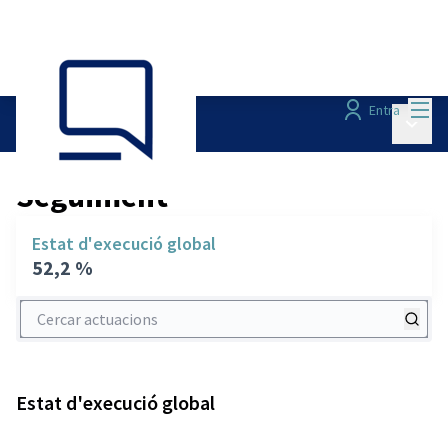
Menú
Entra
Menú p
Seguiment
/
Seguiment
Estat d'execució global
52,2 %
Cercar actuacions
Estat d'execució global