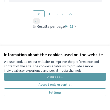
1
…
21
22
23
Results per page:
25
Information about the cookies used on the website
We use cookies on our website to improve the performance and
content of the site. The cookies enable us to provide a more
individual user experience and social media channels.
Terms of Service
Cookie settings
Accept all
Participa Tiana at X
Participa Tiana at Facebook
Participa Tiana at Instagram
Participa Tiana at YouTube
Accept only essential
(External link)
(External link)
(External link)
(External link)
English
Triar la llengua
Elegir el idioma
Choose language
Settings