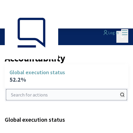
Mai
Log in
Main 
Accountability
/
Accountability
Global execution status
52.2%
Search for actions
Global execution status