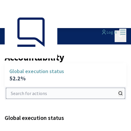
Mai
Log in
Main 
Accountability
/
Accountability
Global execution status
52.2%
Search for actions
Global execution status