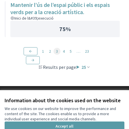
Mantenir l’ús de l’espai públic i els espais
verds per a la creació artística.
Inici de l&#39;execució
75%
1
2
3
4
5
…
23
Results per page:
25
Terms of Service
Information about the cookies used on the website
Cookie settings
Participa Tiana at X
Participa Tiana at Facebook
Participa Tiana at Instagram
Participa Tiana at YouTube
We use cookies on our website to improve the performance and
content of the site. The cookies enable us to provide a more
(External link)
(External link)
(External link)
(External link)
English
individual user experience and social media channels.
Triar la llengua
Elegir el idioma
Choose language
Accept all