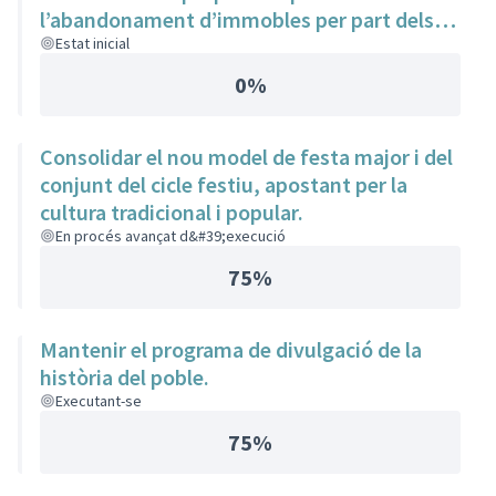
l’abandonament d’immobles per part dels
grans tenidors propietaris.
Estat inicial
0%
Consolidar el nou model de festa major i del
conjunt del cicle festiu, apostant per la
cultura tradicional i popular.
En procés avançat d&#39;execució
75%
Mantenir el programa de divulgació de la
història del poble.
Executant-se
75%